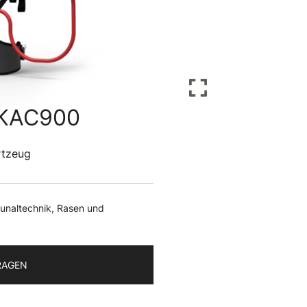
 KAC900
rtzeug
naltechnik
,
Rasen und
RAGEN