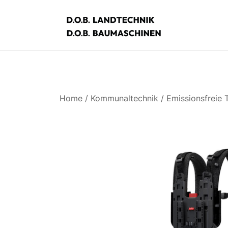
Zum
Inhalt
springen
D.O.B. Maschinen
Home
/
Kommunaltechnik
/
Emissionsfreie 