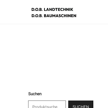
Zum
Inhalt
springen
D.O.B. Maschinen
Suchen
SUCHEN