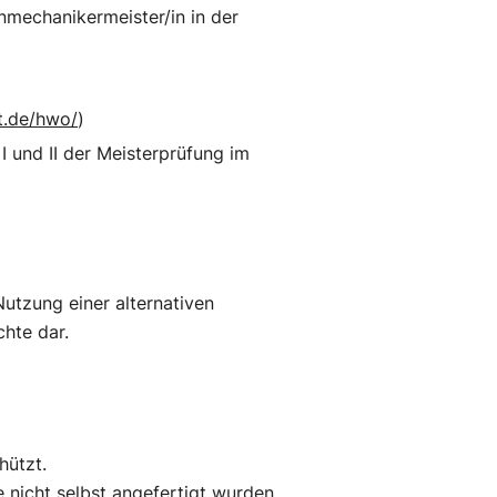
nmechanikermeister/in in der
t.de/hwo/
)
 und II der Meisterprüfung im
Nutzung einer alternativen
chte dar.
hützt.
 nicht selbst angefertigt wurden.