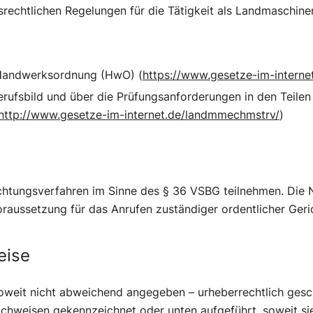
rechtlichen Regelungen für die Tätigkeit als Landmaschine
Handwerksordnung (HwO) (
https://www.gesetze-im-interne
ufsbild und über die Prüfungsanforderungen in den Teilen I
http://www.gesetze-im-internet.de/landmmechmstrv/
)
lichtungsverfahren im Sinne des § 36 VSBG teilnehmen. Die 
oraussetzung für das Anrufen zuständiger ordentlicher Geri
eise
soweit nicht abweichend angegeben – urheberrechtlich gesc
achweisen gekennzeichnet oder unten aufgeführt, soweit sie