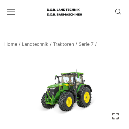
Zum
Inhalt
springen
D.O.B. Maschinen
Home
/
Landtechnik
/
Traktoren
/
Serie 7
/