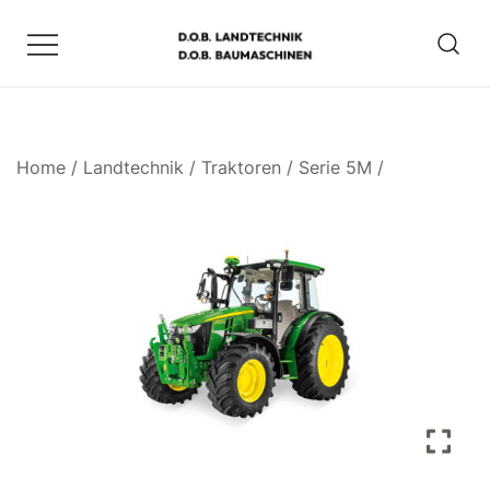
Zum
Inhalt
springen
D.O.B. Maschinen
Home
/
Landtechnik
/
Traktoren
/
Serie 5M
/