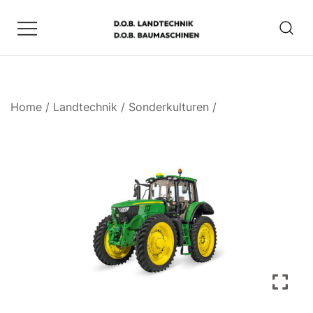
Zum
Inhalt
springen
D.O.B. Maschinen
Home
/
Landtechnik
/
Sonderkulturen
/