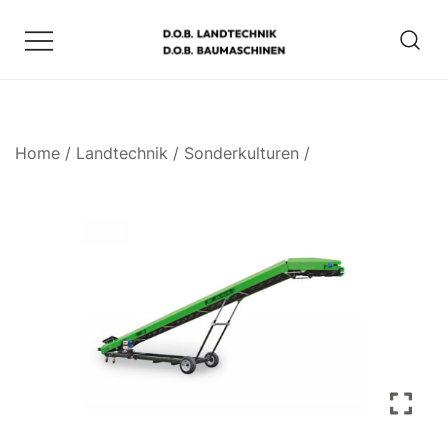
Zum
Inhalt
springen
D.O.B. Maschinen
Home
/
Landtechnik
/
Sonderkulturen
/