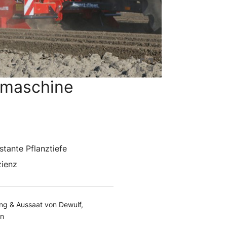
emaschine
tante Pflanztiefe
zienz
ng & Aussaat von Dewulf
,
en