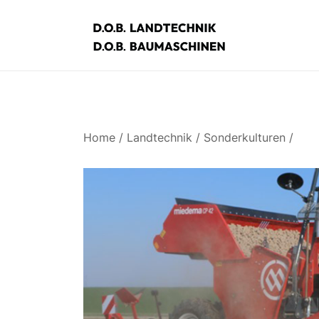
Zum
Inhalt
springen
D.O.B. Maschinen
Home
/
Landtechnik
/
Sonderkulturen
/