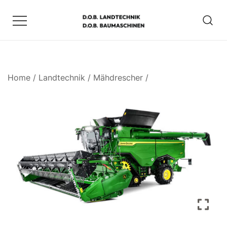
Zum
Inhalt
springen
D.O.B. Maschinen
Home
/
Landtechnik
/
Mähdrescher
/