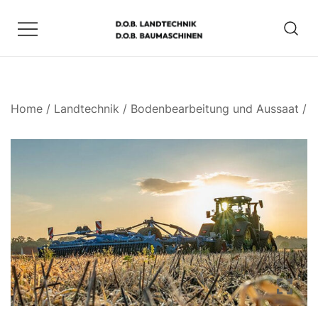
Zum
Inhalt
springen
D.O.B. Maschinen
Home
/
Landtechnik
/
Bodenbearbeitung und Aussaat
/