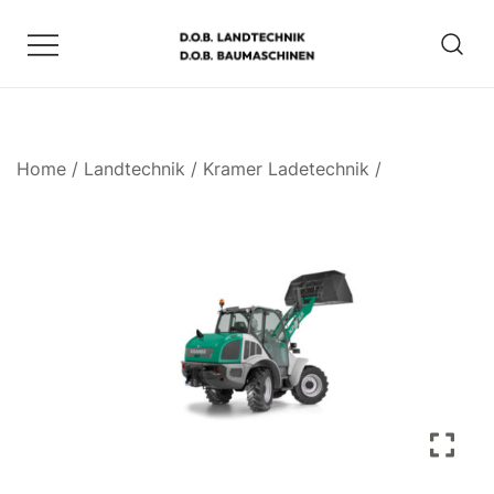
Zum
Inhalt
springen
D.O.B. Maschinen
Home
/
Landtechnik
/
Kramer Ladetechnik
/