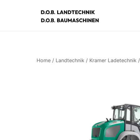
Zum
Inhalt
springen
D.O.B. Maschinen
Home
/
Landtechnik
/
Kramer Ladetechnik
/