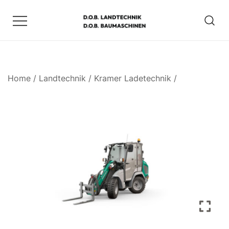
Zum
Inhalt
springen
D.O.B. Maschinen
Home
/
Landtechnik
/
Kramer Ladetechnik
/