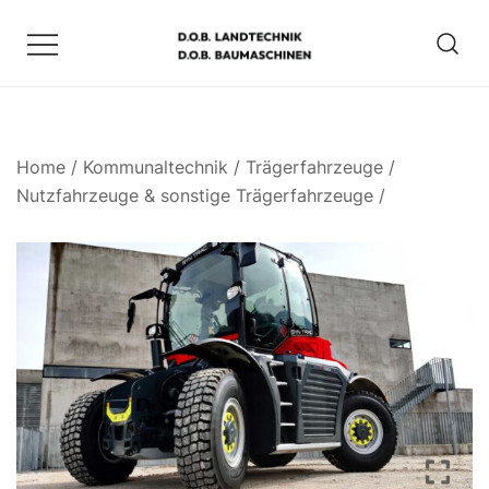
Zum
Inhalt
springen
D.O.B. Maschinen
Home
/
Kommunaltechnik
/
Trägerfahrzeuge
/
Nutzfahrzeuge & sonstige Trägerfahrzeuge
/