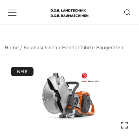
Zum
Inhalt
springen
D.O.B. Maschinen
Home
/
Baumaschinen
/
Handgeführte Baugeräte
/
NEU!