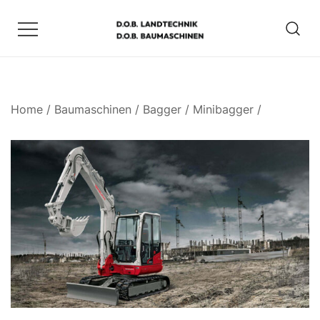
Zum
Inhalt
springen
D.O.B. Maschinen
Home
/
Baumaschinen
/
Bagger
/
Minibagger
/